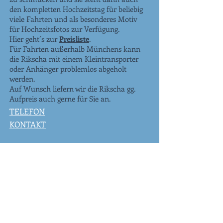
den kompletten Hochzeitstag für beliebig
viele Fahrten und als besonderes Motiv
für Hochzeitsfotos zur Verfügung.
Hier geht´s zur
Preisliste
.
Für Fahrten außerhalb Münchens kann
die Rikscha mit einem Kleintransporter
oder Anhänger problemlos abgeholt
werden.
Auf Wunsch liefern wir die Rikscha gg.
Aufpreis auch gerne für Sie an.
TELEFON
KONTAKT
Unsere Partner für Ihr Event:
Exlusives Kaffeecatering
www.m-presso.de