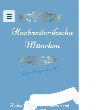
Hochzeitsrikscha
München
Jetzt bayernweit!
H
ochzeitsservice für München und
Bayern