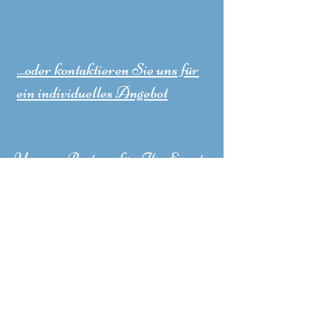
...oder kontaktieren Sie uns für
ein individuelles Angebot
Unsere Partner für Ihr Event:
Exlusives Kaffeecatering
www.m-presso.de
Schwabinger Radlflohmarkt
auf Facebook