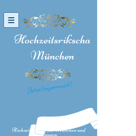
Hochzeitsrikscha
München
Jetzt bayernweit!
H
ochzeitsservice für München und
Bayern